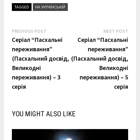
TAGGED
НА УКРАЇНСЬКІЙ
Навігація
Previous
Next
PREVIOUS POST
NEXT POST
post:
post:
Серіал “Пасхальні
Серіал “Пасхальні
записів
переживання”
переживання”
(Пасхальний досвід,
(Пасхальний досвід,
Великодні
Великодні
переживання) – 3
переживання) – 5
серія
серія
YOU MIGHT ALSO LIKE