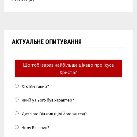
АКТУАЛЬНЕ ОПИТУВАННЯ
Що тобі зараз найбільше цікаво про Ісуса
Христа?
Хто Він такий?
Який у Нього був характер?
Для чого Він жив (цілі Його життя)?
Чому Він вчив?